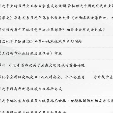
哪些行为属于不执行党中央决策部署？相关处分规定是什么？
国家林草局通报2024年第一批毁林毁草典型问题
《三门峡市林业防汛应急预案》印发
学习 | 习近平总书记关于生态文明建设的重要论述
第16个全国防灾减灾日 | 人人讲安全、个个会应急——着力提升
习近平同匈牙利总理欧尔班举行会谈
习近平抵达塞尔维亚贝尔格莱德尼古拉·特斯拉国际机场发表书
习近平同法国总统马克龙共同会见记者