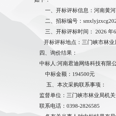
一、
开标评标信息：
河南黄河
二、
招标编号：
smxlyjzxcg
20
三、
开标评标时间：
2026
年
开标评标地点：三门峡市
林业
四、询价
结果：
中标人
:河南君迪网络科技有限
中标金额：
194500元
五、
本次采购联系事项：
监督单位：三门峡市林业局
机关
联系电话：
0398-2826585