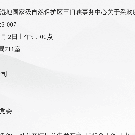
湿地国家级自然保护区三门峡事务中心
关于采购
26-007
6
月
2
日
上午
9：00点
局
711
室
公司
党委