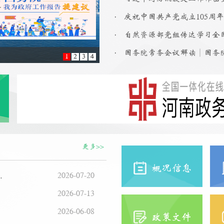
.
庆祝中国共产党成立105周
.
.
1
2
3
4
更多>>
概况信息
究）测试化验竞争性谈判废标公告
2026-07-20
判公告
2026-07-13
购公示
2026-06-08
政策文件