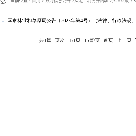
当前位置：
首页 >
政府信息公开 >
法定主动公开内容 >
法律法规 >
国家林业和草原局公告（2023年第4号）（法律、行政法规、部门规章设定的林草行业证明事项清单
共1篇
页次：1/1页
15篇/页
首页
上一页