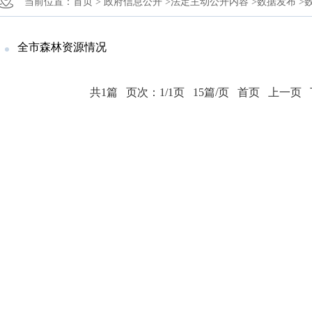
当前位置：
首页 >
政府信息公开 >
法定主动公开内容 >
数据发布 >
全市森林资源情况
共1篇
页次：1/1页
15篇/页
首页
上一页