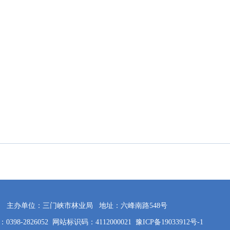
主办单位：三门峡市林业局
地址：六峰南路548号
398-2826052
网站标识码：4112000021
豫ICP备19033912号-1