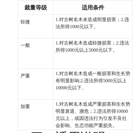
裁量
等级
适用条件
1.对古树名木未造成明显损害；2.违
轻微
法所得1000元以下。
1.
对
古树
名木
造成轻微损害；
2.
违法
一般
所得
1000元以上5000元以下
。
1.
对
古树
名木造成一般损害和
生长势
严重
有明显影响
;2.
违法所得
5
000元以上
1
0000元以下
。
1.
对古树名木造成严重损害
和生长势
加重
明显衰退、濒危
；
2.
违法所得
1
0000
元以上，或因违法行为引发不良社
会影响、生态功能严重损失
。