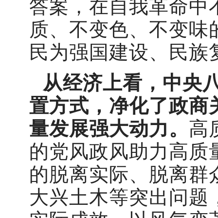
答案，在自我革命中
质、不变色、不变味
民为强国建设、民族
从经济上看，中央
置方式，净化了政商
量发展强大动力。
高
的党风政风助力高质
的脱离实际、脱离群
大兴土木等突出问题