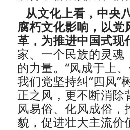
从文化上看，中央
腐朽文化影响，以党
革，为推进中国式现
家、一个民族的灵魂
的力量。“风成于上
我们党坚持纠“四风
正之风，更不断消除
风易俗、化风成俗，
貌，促进壮大主流价