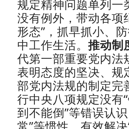
规定精神问题单列一
没有例外，带动各项
形态”，抓早抓小、
中工作生活。
推动制
代第一部重要党内法
表明态度的坚决、规
部党内法规的制定完
行中央八项规定没有“
到不能倒”等错误认识
常”等惯性，有效解决