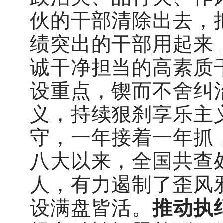
伙的干部清除出去，
绩突出的干部用起来
诚干净担当的高素质
设重点，锲而不舍纠
义，持续狠刹享乐主
守，一年接着一年抓
八大以来，全国共查处“
人，有力遏制了歪风
设满盘皆活。
推动执