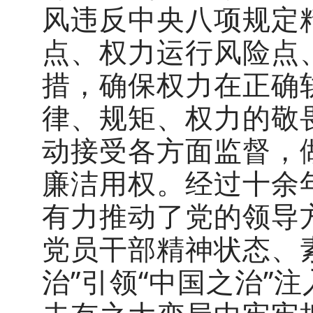
风违反中央八项规定
点、权力运行风险点
措，确保权力在正确
律、规矩、权力的敬
动接受各方面监督，
廉洁用权。经过十余
有力推动了党的领导
党员干部精神状态、
治”引领“中国之治”