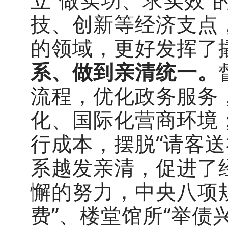
技、创新等经济支点
的领域，更好发挥了
系、做到亲清统一。
流程，优化政务服务
化、国际化营商环境
行成本，摆脱“请客送
系越发亲清，促进了
懈的努力，中央八项
费”、楼堂馆所“举债