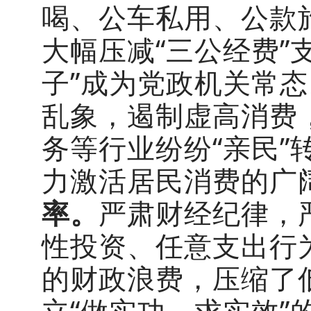
喝、公车私用、公款
大幅压减“三公经费”
子”成为党政机关常态
乱象，遏制虚高消费
务等行业纷纷“亲民
力激活居民消费的广
率。
严肃财经纪律，
性投资、任意支出行
的财政浪费，压缩了
立“做实功、求实效