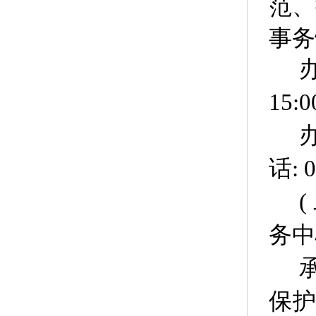
范、
事务
15:0
话: 0
务中
保护