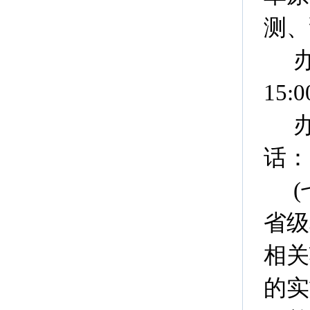
测、
15:0
话：0
省级
相关
的实