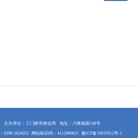
主办单位：三门峡市林业局
地址：六峰南路548号
398-2826052
网站标识码：4112000021
豫ICP备19033912号-1